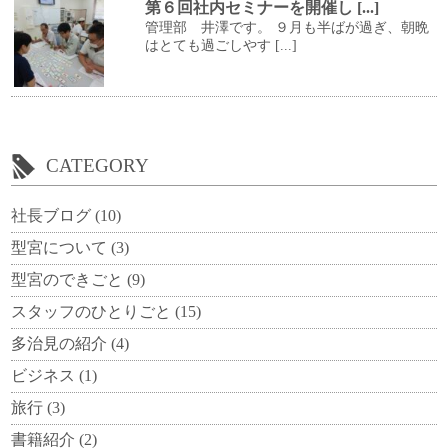
第６回社内セミナーを開催し [...]
管理部 井澤です。 ９月も半ばが過ぎ、朝晩
はとても過ごしやす [...]
CATEGORY
社長ブログ
(10)
型宮について
(3)
型宮のできごと
(9)
スタッフのひとりごと
(15)
多治見の紹介
(4)
ビジネス
(1)
旅行
(3)
書籍紹介
(2)