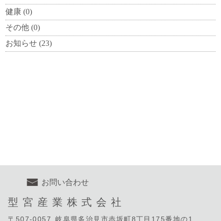
健康
(0)
その他
(0)
お知らせ
(23)
お問い合わせ
型
宮
産
業
株
式
会
社
〒507-0057
岐阜県多治見市赤坂町8丁目175番地の1