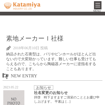
toggl
navig
素地メーカーＩ社様
2018年06月10日
投稿
納品された石膏型は、バリやピンホールがほとんど出
ないので大変助かっています。難しい仕事も受けても
らえるので、こちらから陶磁器メーカーに逆指名する
こともあります。
NEW ENTRY
2023.05.22
お知らせ
社名変更のお知らせ
拝啓 時下ますますご清栄のこととお慶び申
し上げます。 平素は [...]