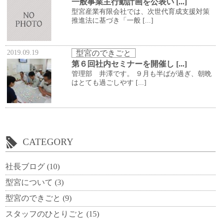
一般事業主行動計画を公表い [...]
型宮産業有限会社では、次世代育成支援対策
推進法に基づき「一般 [...]
2019.09.19
型宮のできごと
第６回社内セミナーを開催し [...]
管理部 井澤です。 ９月も半ばが過ぎ、朝晩
はとても過ごしやす [...]
CATEGORY
社長ブログ
(10)
型宮について
(3)
型宮のできごと
(9)
スタッフのひとりごと
(15)