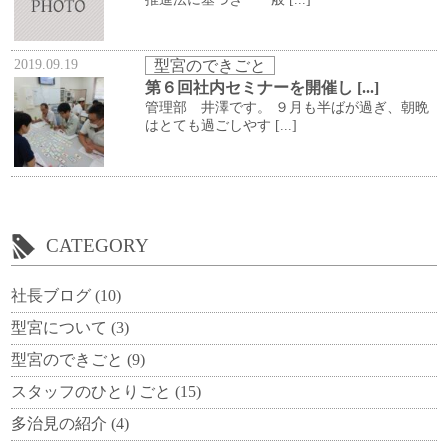
2019.09.19
型宮のできごと
第６回社内セミナーを開催し [...]
管理部 井澤です。 ９月も半ばが過ぎ、朝晩
はとても過ごしやす [...]
CATEGORY
社長ブログ
(10)
型宮について
(3)
型宮のできごと
(9)
スタッフのひとりごと
(15)
多治見の紹介
(4)